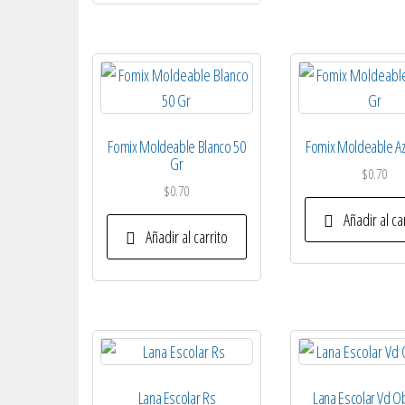
Fomix Moldeable Blanco 50
Fomix Moldeable Az
Gr
$
0.70
$
0.70
Añadir al ca
Añadir al carrito
Lana Escolar Rs
Lana Escolar Vd O