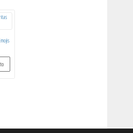
Emojis
ito