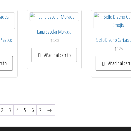
Lana Escolar Morada
Plastico
Sello Diseno Caritas 
$
0.30
$
0.25
Añadir al carrito
rrito
Añadir al carr
2
3
4
5
6
7
→