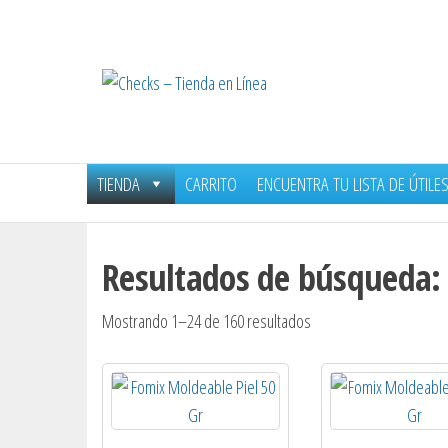
Saltar
al
contenido
Checks
–
Tienda
en
TIENDA
CARRITO
ENCUENTRA TU LISTA DE ÚTILE
Línea
Resultados de búsqueda:
Ordenado
Mostrando 1–24 de 160 resultados
por
popularidad