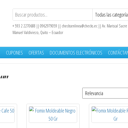
+ 593 2 2270688 || 0962979059 ||
checksenlinea@checks.ec
|| Av. Mariscal Sucre
Manuel Valdiviezo, Quito – Ecuador
S
CUPONES
OFERTAS
DOCUMENTOS ELECTRÓNICOS
CONTÁCTA
 “”