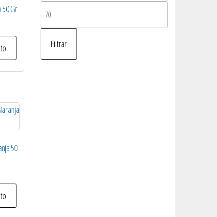
mínimo
 50 Gr
Precio
máximo
Filtrar
ito
nja 50
ito