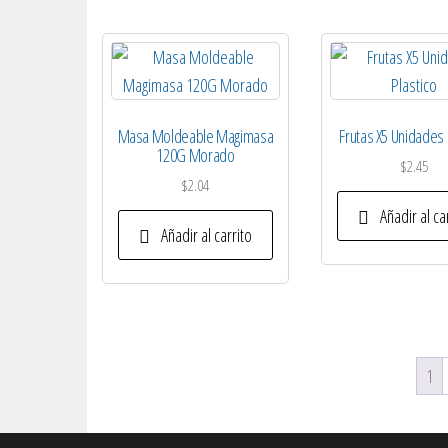
Masa Moldeable Magimasa
Frutas X5 Unidades 
120G Morado
$
2.45
$
2.04
Añadir al ca
Añadir al carrito
1