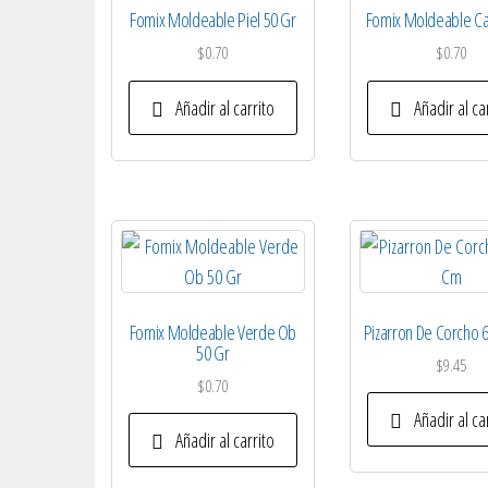
Fomix Moldeable Piel 50 Gr
Fomix Moldeable Ca
$
0.70
$
0.70
Añadir al carrito
Añadir al ca
Fomix Moldeable Verde Ob
Pizarron De Corcho 
50 Gr
$
9.45
$
0.70
Añadir al ca
Añadir al carrito