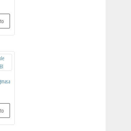
ito
gimasa
ito