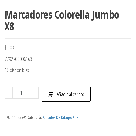
Marcadores Colorella Jumbo
X8
$
5.03
7792700006163
56 disponibles
Marcadores
-
+
Añadir al carrito
Colorella
Jumbo
X8
SKU:
11023595
Categoría:
Articulos De Dibujo/Arte
cantidad