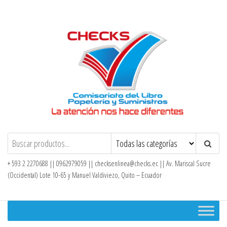
Saltar
al
contenido
Checks – Tienda en Línea
+ 593 2 2270688 || 0962979059 ||
checksenlinea@checks.ec
|| Av. Mariscal Sucre
(Occidental) Lote 10-65 y Manuel Valdiviezo, Quito – Ecuador