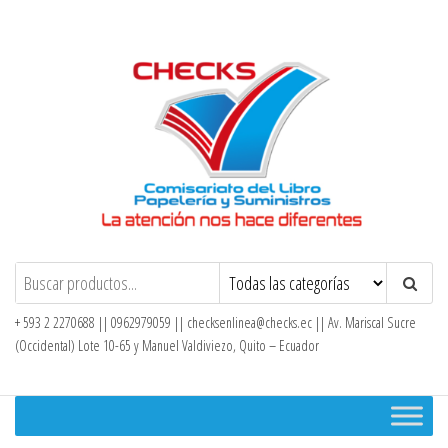
Saltar
al
contenido
Checks – Tienda en Línea
+ 593 2 2270688 || 0962979059 ||
checksenlinea@checks.ec
|| Av. Mariscal Sucre
(Occidental) Lote 10-65 y Manuel Valdiviezo, Quito – Ecuador