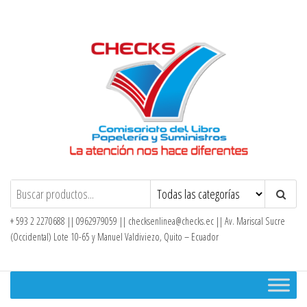
Saltar
al
contenido
Checks – Tienda en Línea
+ 593 2 2270688 || 0962979059 ||
checksenlinea@checks.ec
|| Av. Mariscal Sucre
(Occidental) Lote 10-65 y Manuel Valdiviezo, Quito – Ecuador