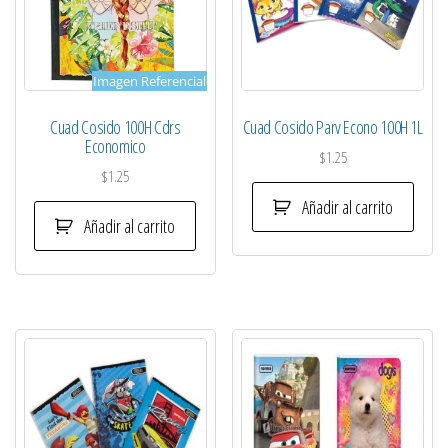
Imagen Referencial
Cuad Cosido 100H Cdrs
Cuad Cosido Parv Econo 100H 1L
Economico
$
1.25
$
1.25
Añadir al carrito
Añadir al carrito