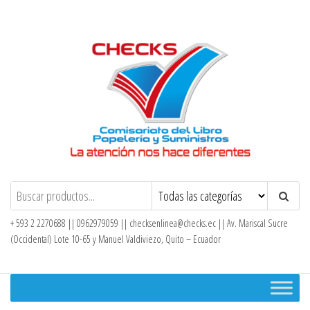
Saltar
al
contenido
Checks – Tienda en Línea
+ 593 2 2270688 || 0962979059 ||
checksenlinea@checks.ec
|| Av. Mariscal Sucre
(Occidental) Lote 10-65 y Manuel Valdiviezo, Quito – Ecuador