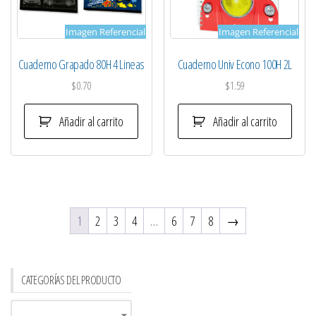
Imagen Referencial
Imagen Referencial
Cuaderno Grapado 80H 4 Lineas
Cuaderno Univ Econo 100H 2L
$
0.70
$
1.59
Añadir al carrito
Añadir al carrito
1
2
3
4
…
6
7
8
→
CATEGORÍAS DEL PRODUCTO