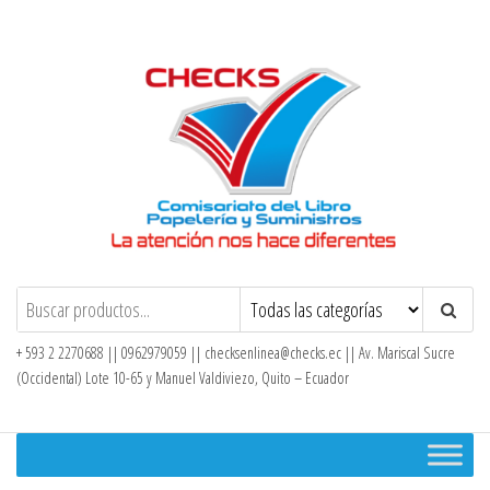
Saltar
al
contenido
Checks – Tienda en Línea
+ 593 2 2270688 || 0962979059 ||
checksenlinea@checks.ec
|| Av. Mariscal Sucre
(Occidental) Lote 10-65 y Manuel Valdiviezo, Quito – Ecuador