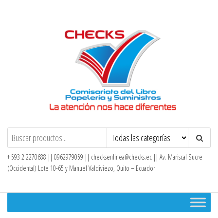
Checks – Tienda en Línea
+ 593 2 2270688 || 0962979059 ||
checksenlinea@checks.ec
|| Av. Mariscal Sucre
(Occidental) Lote 10-65 y Manuel Valdiviezo, Quito – Ecuador