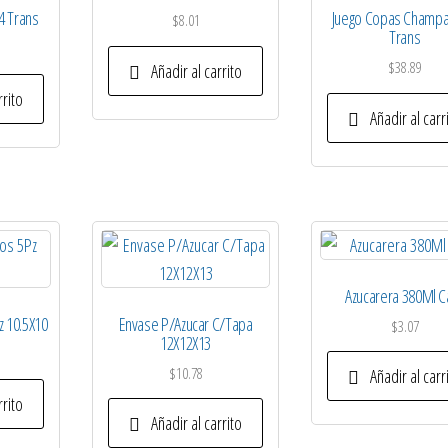
4 Trans
Juego Copas Champa
$
8.01
Trans
$
38.89
Añadir al carrito
rrito
Añadir al carr
Azucarera 380Ml C
z 10.5X10
Envase P/Azucar C/Tapa
$
3.07
12X12X13
$
10.78
Añadir al carr
rrito
Añadir al carrito