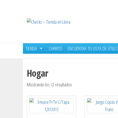
Saltar
al
contenido
Checks
–
Tienda
en
TIENDA
CARRITO
ENCUENTRA TU LISTA DE ÚTILE
Línea
Hogar
Ordenado
Mostrando los 12 resultados
por
popularidad