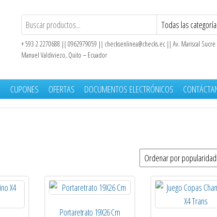
+ 593 2 2270688 || 0962979059 ||
checksenlinea@checks.ec
|| Av. Mariscal Sucre
Manuel Valdiviezo, Quito – Ecuador
S
CUPONES
OFERTAS
DOCUMENTOS ELECTRÓNICOS
CONTÁCTA
Portaretrato 19X26 Cm