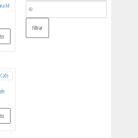
mínimo
na X4
Precio
máximo
Filtrar
ito
afe
ito