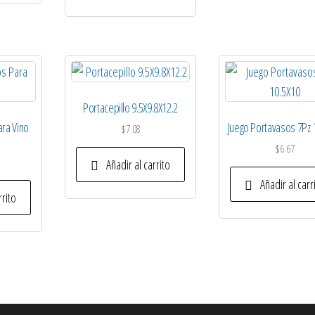
Portacepillo 9.5X9.8X12.2
ara Vino
Juego Portavasos 7Pz 
$
7.08
$
6.67
Añadir al carrito
Añadir al carr
rrito