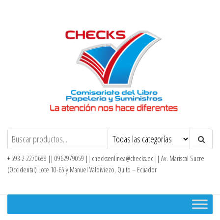
Saltar
al
contenido
Checks – Tienda en Línea
+ 593 2 2270688 || 0962979059 ||
checksenlinea@checks.ec
|| Av. Mariscal Sucre
(Occidental) Lote 10-65 y Manuel Valdiviezo, Quito – Ecuador