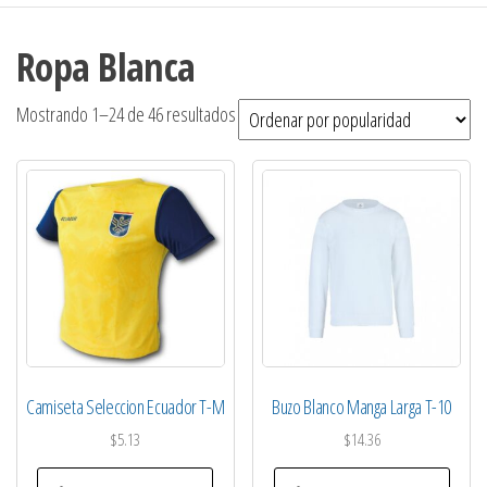
Ropa Blanca
Ordenado
Mostrando 1–24 de 46 resultados
por
popularidad
Camiseta Seleccion Ecuador T-M
Buzo Blanco Manga Larga T-10
$
5.13
$
14.36