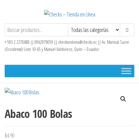
Saltar
al
contenido
Checks – Tienda en Línea
+ 593 2 2270688 || 0962979059 ||
checksenlinea@checks.ec
|| Av. Mariscal Sucre
(Occidental) Lote 10-65 y Manuel Valdiviezo, Quito – Ecuador
Abaco 100 Bolas
$
4.90