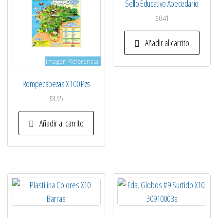
Sello Educativo Abecedario
$
0.41
Añadir al carrito
Imagen Referencial
Rompecabezas X 100 Pzs
$
8.95
Añadir al carrito