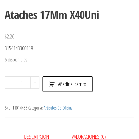
Ataches 17Mm X40Uni
$
2.26
3154143300118
6 disponibles
Ataches
-
+
Añadir al carrito
17Mm
X40Uni
cantidad
SKU:
11014455
Categoría:
Articulos De Oficina
DESCRIPCIÓN
VALORACIONES (0)