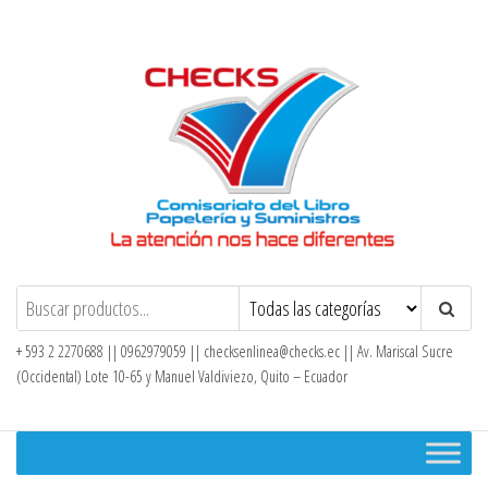
Saltar
al
contenido
Checks – Tienda en Línea
+ 593 2 2270688 || 0962979059 ||
checksenlinea@checks.ec
|| Av. Mariscal Sucre
(Occidental) Lote 10-65 y Manuel Valdiviezo, Quito – Ecuador