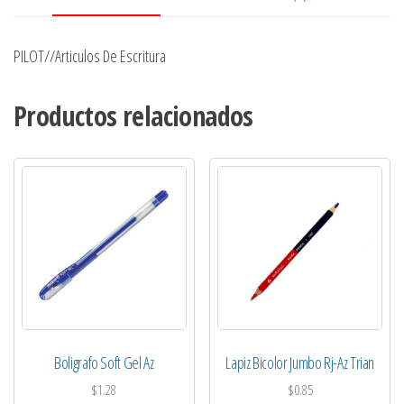
PILOT//Articulos De Escritura
Productos relacionados
Boligrafo Soft Gel Az
Lapiz Bicolor Jumbo Rj-Az Trian
$
1.28
$
0.85