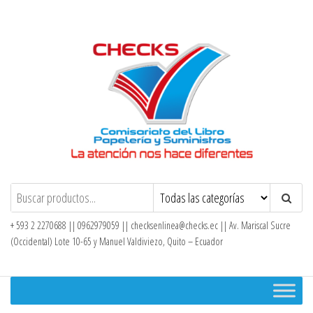
Saltar
al
contenido
Checks – Tienda en Línea
+ 593 2 2270688 || 0962979059 ||
checksenlinea@checks.ec
|| Av. Mariscal Sucre
(Occidental) Lote 10-65 y Manuel Valdiviezo, Quito – Ecuador