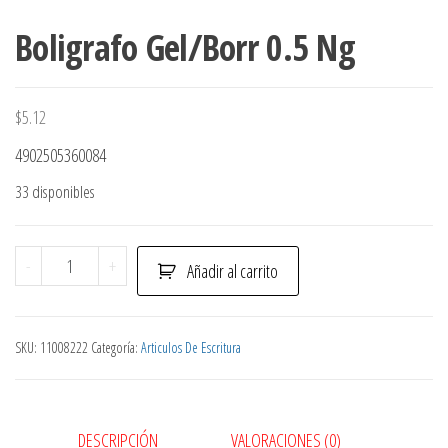
Boligrafo Gel/Borr 0.5 Ng
$
5.12
4902505360084
33 disponibles
Boligrafo
-
+
Añadir al carrito
Gel/Borr
0.5
Ng
SKU:
11008222
Categoría:
Articulos De Escritura
cantidad
DESCRIPCIÓN
VALORACIONES (0)