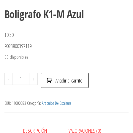
Boligrafo K1-M Azul
$
0.30
9023800397119
59 disponibles
Boligrafo
-
+
Añadir al carrito
K1-
M
Azul
SKU:
11000383
Categoría:
Articulos De Escritura
cantidad
DESCRIPCIÓN
VALORACIONES (0)