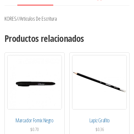
KORES//Articulos De Escritura
Productos relacionados
Marcador Fomix Negro
Lapiz Grafito
$
0.70
$
0.36