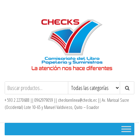
Saltar
al
contenido
Checks – Tienda en Línea
+ 593 2 2270688 || 0962979059 ||
checksenlinea@checks.ec
|| Av. Mariscal Sucre
(Occidental) Lote 10-65 y Manuel Valdiviezo, Quito – Ecuador