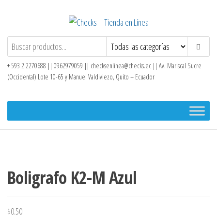
Saltar
al
contenido
Checks – Tienda en Línea
+ 593 2 2270688 || 0962979059 ||
checksenlinea@checks.ec
|| Av. Mariscal Sucre
(Occidental) Lote 10-65 y Manuel Valdiviezo, Quito – Ecuador
Boligrafo K2-M Azul
$
0.50