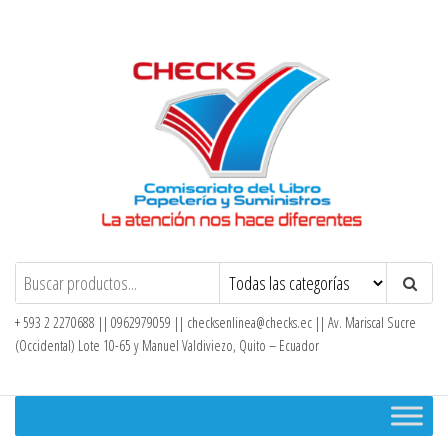
Saltar
al
contenido
Checks – Tienda en Línea
+ 593 2 2270688 || 0962979059 ||
checksenlinea@checks.ec
|| Av. Mariscal Sucre
(Occidental) Lote 10-65 y Manuel Valdiviezo, Quito – Ecuador