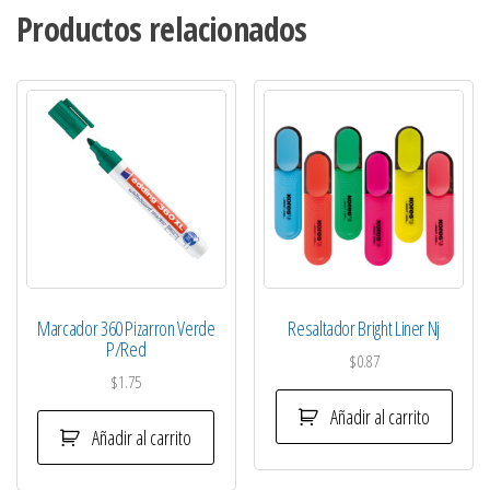
Productos relacionados
Marcador 360 Pizarron Verde
Resaltador Bright Liner Nj
P/Red
$
0.87
$
1.75
Añadir al carrito
Añadir al carrito