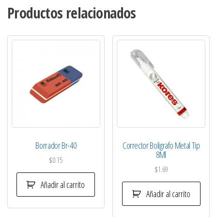
Productos relacionados
Borrador Br-40
Corrector Boligrafo Metal Tip
8Ml
$
0.15
$
1.69
Añadir al carrito
Añadir al carrito