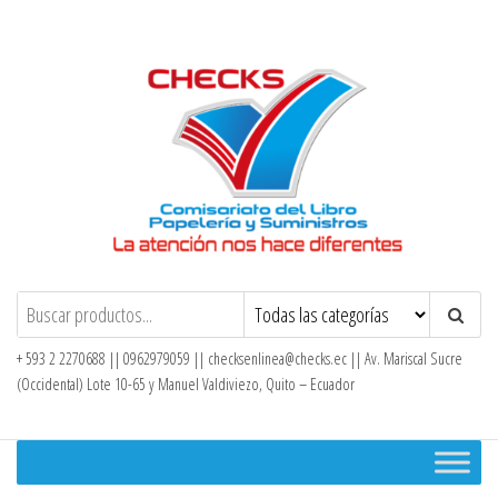
Saltar
al
contenido
Checks – Tienda en Línea
+ 593 2 2270688 || 0962979059 ||
checksenlinea@checks.ec
|| Av. Mariscal Sucre
(Occidental) Lote 10-65 y Manuel Valdiviezo, Quito – Ecuador