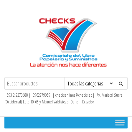
Saltar
al
contenido
Checks – Tienda en Línea
+ 593 2 2270688 || 0962979059 ||
checksenlinea@checks.ec
|| Av. Mariscal Sucre
(Occidental) Lote 10-65 y Manuel Valdiviezo, Quito – Ecuador