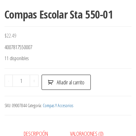
Compas Escolar Sta 550-01
$
22.49
4007817550007
11 disponibles
Compas
-
+
Añadir al carrito
Escolar
Sta
550-
SKU:
09007844
Categoría:
Compas Y Accesorios
01
cantidad
DESCRIPCIÓN
VALORACIONES (0)