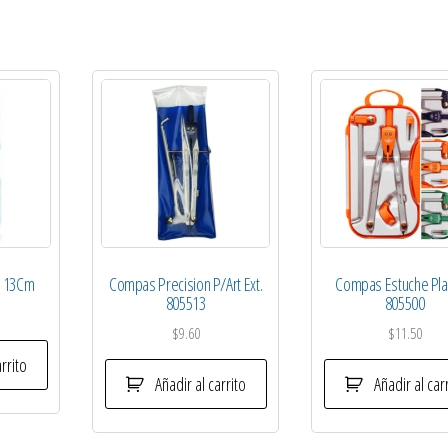
n 13Cm
Compas Precision P/Art Ext.
Compas Estuche Pla
805513
805500
$
9.60
$
11.50
rrito
Añadir al carrito
Añadir al car