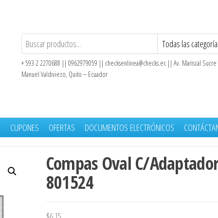
+ 593 2 2270688 || 0962979059 ||
checksenlinea@checks.ec
|| Av. Mariscal Sucre
Manuel Valdiviezo, Quito – Ecuador
S
CUPONES
OFERTAS
DOCUMENTOS ELECTRÓNICOS
CONTÁCTA
Compas Oval C/Adaptado
801524
$
6.15