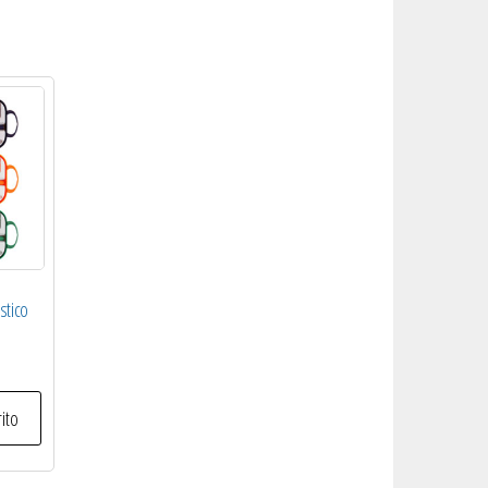
stico
rito