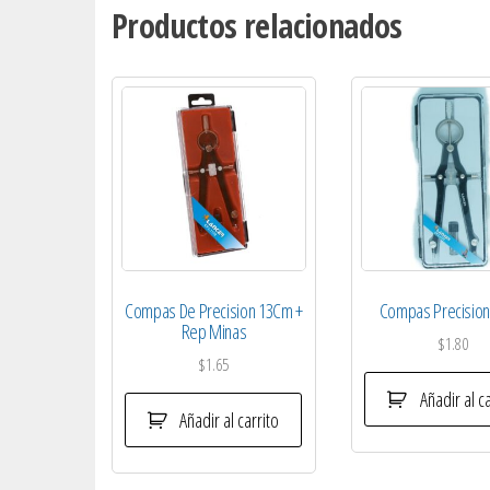
Productos relacionados
Compas De Precision 13Cm +
Compas Precisio
Rep Minas
$
1.80
$
1.65
Añadir al ca
Añadir al carrito