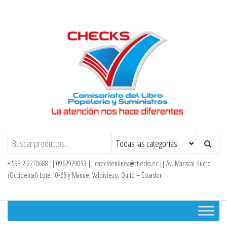
Saltar
al
contenido
Checks – Tienda en Línea
+ 593 2 2270688 || 0962979059 ||
checksenlinea@checks.ec
|| Av. Mariscal Sucre
(Occidental) Lote 10-65 y Manuel Valdiviezo, Quito – Ecuador