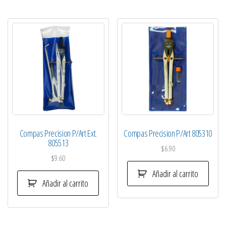
Compas Precision P/Art Ext.
Compas Precision P/Art 805310
805513
$
6.90
$
9.60
Añadir al carrito
Añadir al carrito