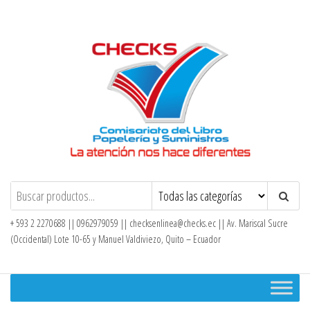
Saltar
al
contenido
Checks – Tienda en Línea
+ 593 2 2270688 || 0962979059 ||
checksenlinea@checks.ec
|| Av. Mariscal Sucre
(Occidental) Lote 10-65 y Manuel Valdiviezo, Quito – Ecuador