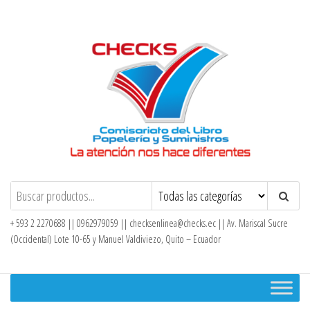
Saltar
al
contenido
Checks – Tienda en Línea
+ 593 2 2270688 || 0962979059 ||
checksenlinea@checks.ec
|| Av. Mariscal Sucre
(Occidental) Lote 10-65 y Manuel Valdiviezo, Quito – Ecuador