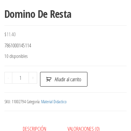
Domino De Resta
$
11.40
7861000145114
10 disponibles
Domino
-
+
Añadir al carrito
De
Resta
cantidad
SKU:
11002794
Categoría:
Material Didactico
DESCRIPCIÓN
VALORACIONES (0)