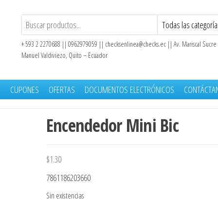
+ 593 2 2270688 || 0962979059 ||
checksenlinea@checks.ec
|| Av. Mariscal Sucre
Manuel Valdiviezo, Quito – Ecuador
S
CUPONES
OFERTAS
DOCUMENTOS ELECTRÓNICOS
CONTÁCTA
Encendedor Mini Bic
$
1.30
7861186203660
Sin existencias