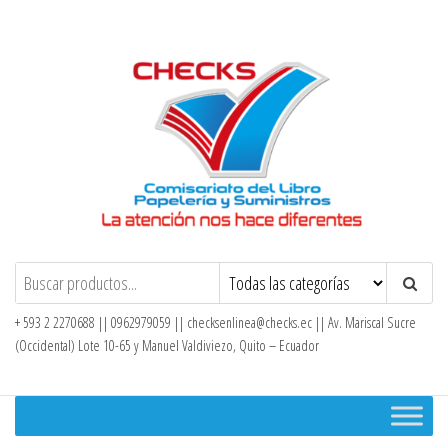
Saltar
al
contenido
Checks – Tienda en Línea
+ 593 2 2270688 || 0962979059 ||
checksenlinea@checks.ec
|| Av. Mariscal Sucre
(Occidental) Lote 10-65 y Manuel Valdiviezo, Quito – Ecuador