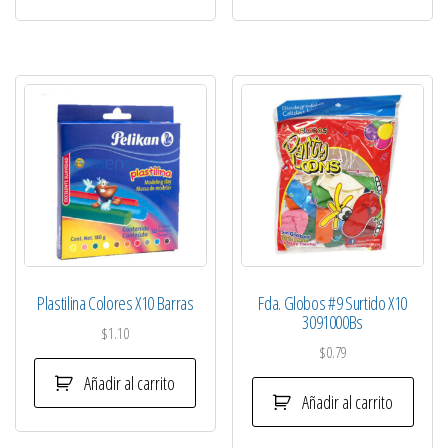
Plastilina Colores X10 Barras
Fda. Globos #9 Surtido X10
3091000Bs
$
1.10
$
0.79
Añadir al carrito
Añadir al carrito