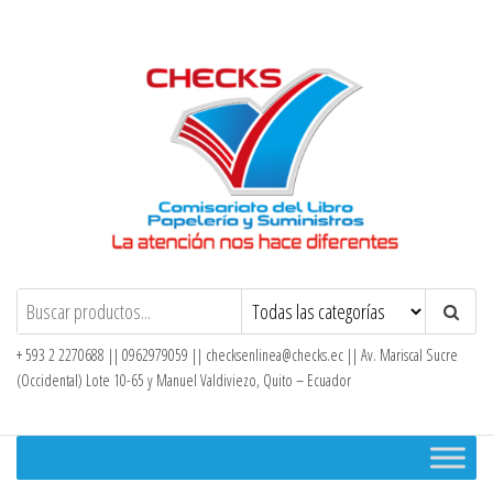
Saltar
al
contenido
Checks – Tienda en Línea
+ 593 2 2270688 || 0962979059 ||
checksenlinea@checks.ec
|| Av. Mariscal Sucre
(Occidental) Lote 10-65 y Manuel Valdiviezo, Quito – Ecuador