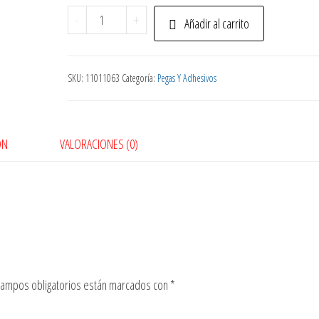
Etiquetas
-
+
Añadir al carrito
Adhe/Nj
T6
cantidad
SKU:
11011063
Categoría:
Pegas Y Adhesivos
ÓN
VALORACIONES (0)
campos obligatorios están marcados con
*