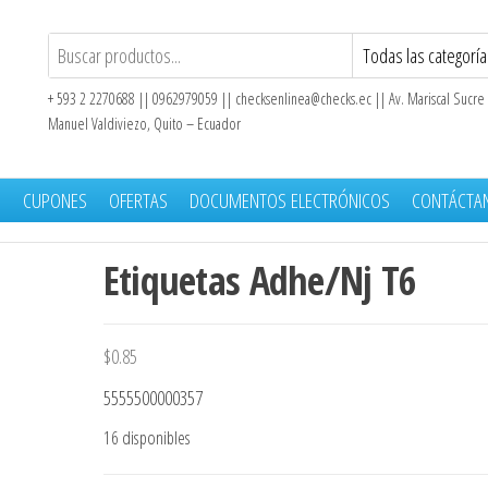
+ 593 2 2270688 || 0962979059 ||
checksenlinea@checks.ec
|| Av. Mariscal Sucre
Manuel Valdiviezo, Quito – Ecuador
S
CUPONES
OFERTAS
DOCUMENTOS ELECTRÓNICOS
CONTÁCTA
Etiquetas Adhe/Nj T6
$
0.85
5555500000357
16 disponibles