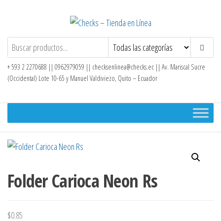
Saltar
al
contenido
Checks – Tienda en Línea
+ 593 2 2270688 || 0962979059 ||
checksenlinea@checks.ec
|| Av. Mariscal Sucre
(Occidental) Lote 10-65 y Manuel Valdiviezo, Quito – Ecuador
Folder Carioca Neon Rs
$
0.85