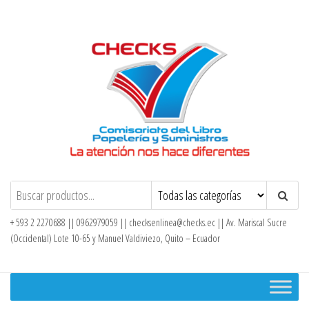
Saltar
al
contenido
Checks – Tienda en Línea
+ 593 2 2270688 || 0962979059 ||
checksenlinea@checks.ec
|| Av. Mariscal Sucre
(Occidental) Lote 10-65 y Manuel Valdiviezo, Quito – Ecuador