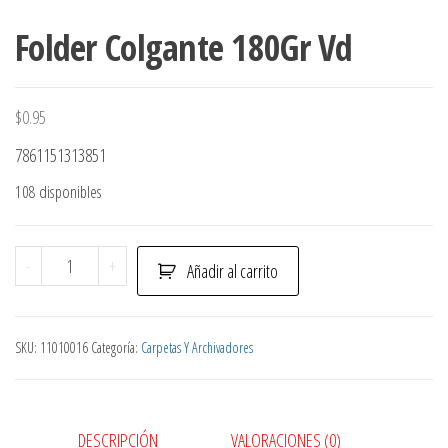
Folder Colgante 180Gr Vd
$
0.95
7861151313851
108 disponibles
Folder
-
+
Añadir al carrito
Colgante
180Gr
Vd
SKU:
11010016
Categoría:
Carpetas Y Archivadores
cantidad
DESCRIPCIÓN
VALORACIONES (0)