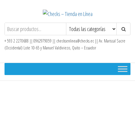
Saltar
al
contenido
Checks – Tienda en Línea
+ 593 2 2270688 || 0962979059 ||
checksenlinea@checks.ec
|| Av. Mariscal Sucre
(Occidental) Lote 10-65 y Manuel Valdiviezo, Quito – Ecuador