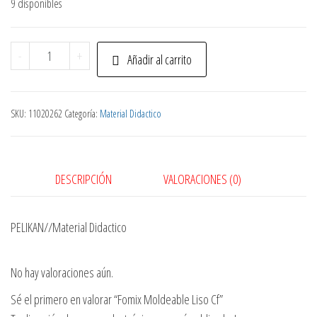
9 disponibles
Fomix
-
+
Añadir al carrito
Moldeable
Liso
Cf
SKU:
11020262
Categoría:
Material Didactico
cantidad
DESCRIPCIÓN
VALORACIONES (0)
PELIKAN//Material Didactico
No hay valoraciones aún.
Sé el primero en valorar “Fomix Moldeable Liso Cf”