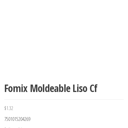
Fomix Moldeable Liso Cf
$
1.32
7501015204269