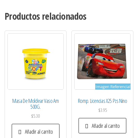
Productos relacionados
Imagen Referencial
Masa De Moldear Vaso Am
Romp. Licencias X25 Pzs Nino
500G.
$
3.95
$
5.30
Añadir al carrito
Añadir al carrito