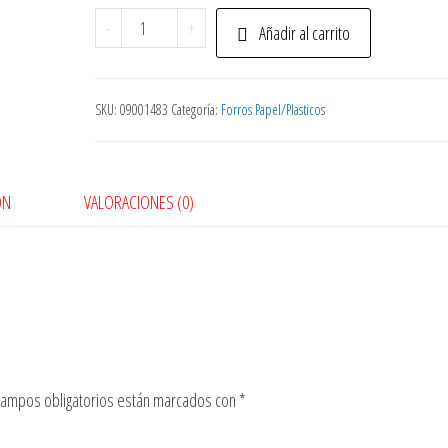
Forro
-
+
Añadir al carrito
Plastico
Universitario
cantidad
SKU:
09001483
Categoría:
Forros Papel/Plasticos
ÓN
VALORACIONES (0)
campos obligatorios están marcados con
*