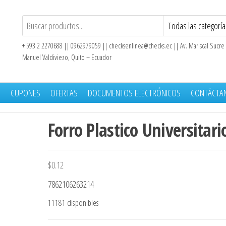
+ 593 2 2270688 || 0962979059 ||
checksenlinea@checks.ec
|| Av. Mariscal Sucre
Manuel Valdiviezo, Quito – Ecuador
S
CUPONES
OFERTAS
DOCUMENTOS ELECTRÓNICOS
CONTÁCTA
Forro Plastico Universitari
$
0.12
7862106263214
11181 disponibles