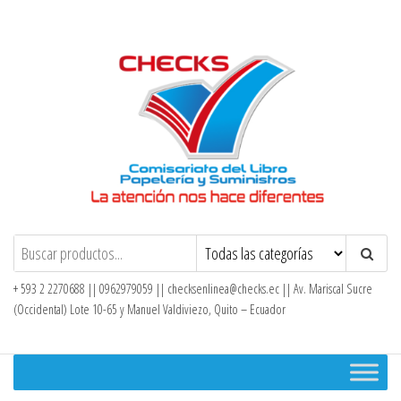
Saltar
al
contenido
Checks – Tienda en Línea
+ 593 2 2270688 || 0962979059 ||
checksenlinea@checks.ec
|| Av. Mariscal Sucre
(Occidental) Lote 10-65 y Manuel Valdiviezo, Quito – Ecuador