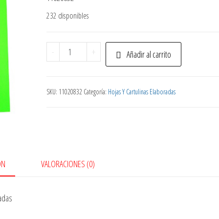
232 disponibles
Hojas
-
+
Añadir al carrito
Papel
Fosforescente
A3
SKU:
11020832
Categoría:
Hojas Y Cartulinas Elaboradas
cantidad
ÓN
VALORACIONES (0)
adas