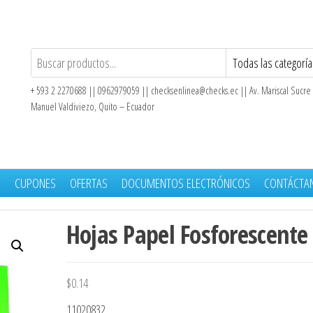
+ 593 2 2270688 || 0962979059 ||
checksenlinea@checks.ec
|| Av. Mariscal Sucre
Manuel Valdiviezo, Quito – Ecuador
S
CUPONES
OFERTAS
DOCUMENTOS ELECTRÓNICOS
CONTÁCTA
Hojas Papel Fosforescente
$
0.14
11020832