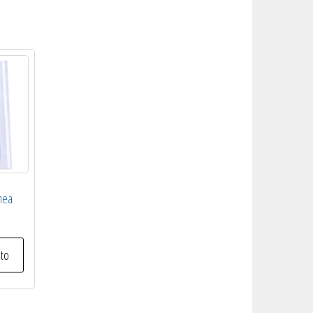
inea
ito