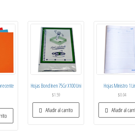
forecente
Hojas Bond Inen 75Gr X100 Uni
Hojas Ministro 1 L
$
1.59
$
0.04
Añadir al carrito
Añadir al carr
rrito