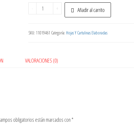
Hojas
-
+
Añadir al carrito
Papel
Hectografico
Uni
SKU:
11019461
Categoría:
Hojas Y Cartulinas Elaboradas
cantidad
ÓN
VALORACIONES (0)
campos obligatorios están marcados con
*