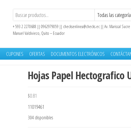
+ 593 2 2270688 || 0962979059 ||
checksenlinea@checks.ec
|| Av. Mariscal Sucre
Manuel Valdiviezo, Quito – Ecuador
S
CUPONES
OFERTAS
DOCUMENTOS ELECTRÓNICOS
CONTÁCTA
Hojas Papel Hectografico 
$
0.81
11019461
304 disponibles