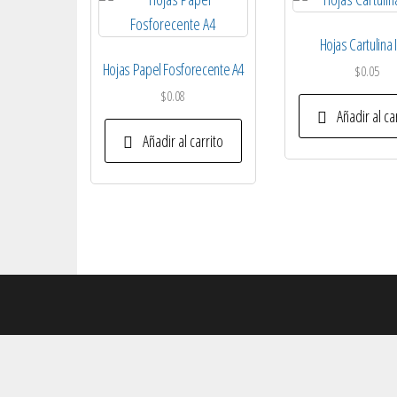
Hojas Cartulina 
Hojas Papel Fosforecente A4
$
0.05
$
0.08
Añadir al ca
Añadir al carrito
Hola somos Checks, Te podemos ayudar