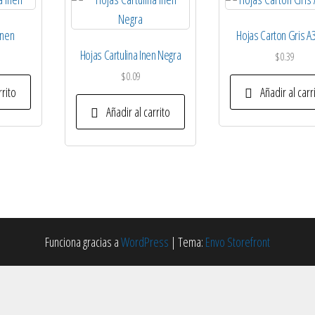
Inen
Hojas Carton Gris A
Hojas Cartulina Inen Negra
$
0.39
$
0.09
rrito
Añadir al carr
Añadir al carrito
Funciona gracias a
WordPress
|
Tema:
Envo Storefront