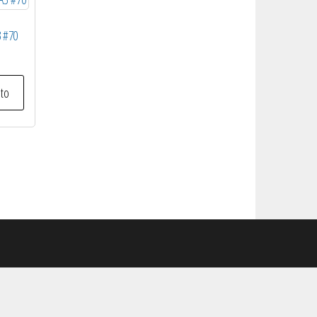
3 #70
ito