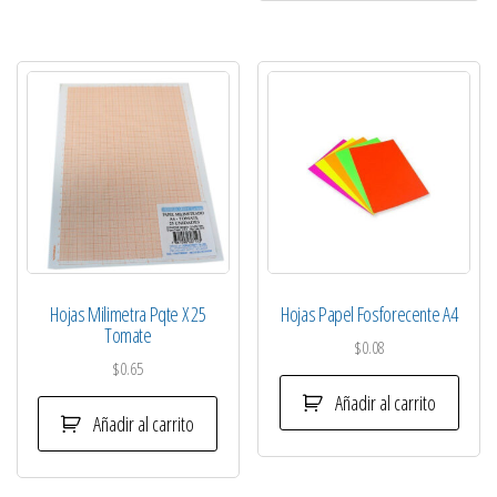
Hojas Milimetra Pqte X 25
Hojas Papel Fosforecente A4
Tomate
$
0.08
$
0.65
Añadir al carrito
Añadir al carrito