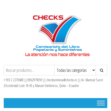
Saltar
al
contenido
Checks – Tienda en Línea
+ 593 2 2270688 || 0962979059 ||
checksenlinea@checks.ec
|| Av. Mariscal Sucre
(Occidental) Lote 10-65 y Manuel Valdiviezo, Quito – Ecuador