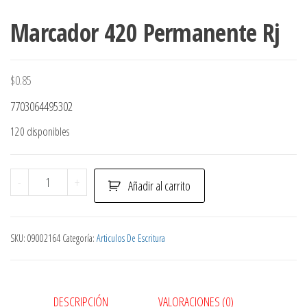
Marcador 420 Permanente Rj
$
0.85
7703064495302
120 disponibles
Marcador
-
+
Añadir al carrito
420
Permanente
Rj
SKU:
09002164
Categoría:
Articulos De Escritura
cantidad
DESCRIPCIÓN
VALORACIONES (0)