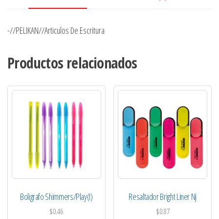
-//PELIKAN//Articulos De Escritura
Productos relacionados
Boligrafo Shimmers/Play(I)
Resaltador Bright Liner Nj
$
0.46
$
0.87