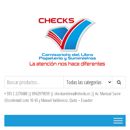
Saltar
al
contenido
Checks – Tienda en Línea
+ 593 2 2270688 || 0962979059 ||
checksenlinea@checks.ec
|| Av. Mariscal Sucre
(Occidental) Lote 10-65 y Manuel Valdiviezo, Quito – Ecuador