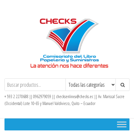
Saltar
al
contenido
Checks – Tienda en Línea
+ 593 2 2270688 || 0962979059 ||
checksenlinea@checks.ec
|| Av. Mariscal Sucre
(Occidental) Lote 10-65 y Manuel Valdiviezo, Quito – Ecuador