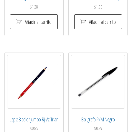
$
1.28
$
1.90
Añadir al carrito
Añadir al carrito
Lapiz Bicolor Jumbo Rj-Az Trian
Boligrafo P/M Negro
$
0.85
$
0.39