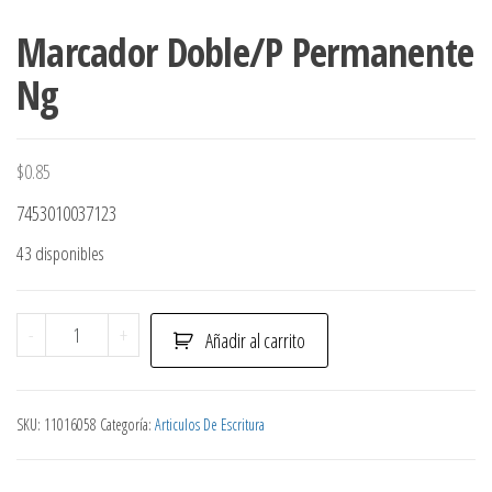
Marcador Doble/P Permanente
Ng
$
0.85
7453010037123
43 disponibles
Marcador
-
+
Añadir al carrito
Doble/P
Permanente
Ng
SKU:
11016058
Categoría:
Articulos De Escritura
cantidad