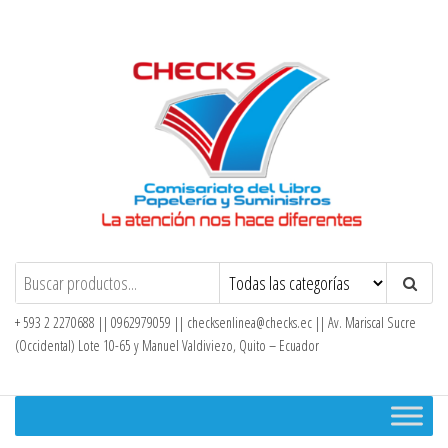
Saltar
al
contenido
Checks – Tienda en Línea
+ 593 2 2270688 || 0962979059 ||
checksenlinea@checks.ec
|| Av. Mariscal Sucre
(Occidental) Lote 10-65 y Manuel Valdiviezo, Quito – Ecuador