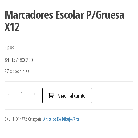
Marcadores Escolar P/Gruesa
X12
$
6.89
8411574800200
27 disponibles
Marcadores
-
+
Añadir al carrito
Escolar
P/Gruesa
X12
SKU:
11014772
Categoría:
Articulos De Dibujo/Arte
cantidad