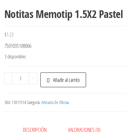
Notitas Memotip 1.5X2 Pastel
$
1.23
7501035108066
3 disponibles
Notitas
-
+
Añadir al carrito
Memotip
1.5X2
Pastel
SKU:
11011514
Categoría:
Articulos De Oficina
cantidad
DESCRIPCIÓN
VALORACIONES (0)