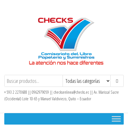
Saltar
al
contenido
Checks – Tienda en Línea
+ 593 2 2270688 || 0962979059 ||
checksenlinea@checks.ec
|| Av. Mariscal Sucre
(Occidental) Lote 10-65 y Manuel Valdiviezo, Quito – Ecuador