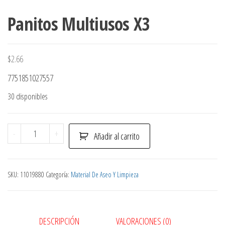
Panitos Multiusos X3
$
2.66
7751851027557
30 disponibles
Panitos
-
+
Añadir al carrito
Multiusos
X3
cantidad
SKU:
11019880
Categoría:
Material De Aseo Y Limpieza
DESCRIPCIÓN
VALORACIONES (0)