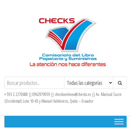
Saltar
al
contenido
Checks – Tienda en Línea
+ 593 2 2270688 || 0962979059 ||
checksenlinea@checks.ec
|| Av. Mariscal Sucre
(Occidental) Lote 10-65 y Manuel Valdiviezo, Quito – Ecuador