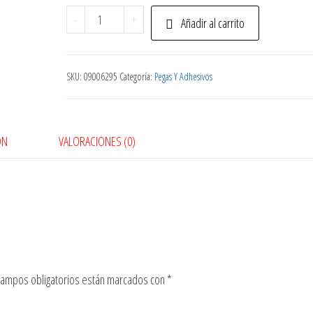
Pega
-
+
Añadir al carrito
Escarcha
Roja
35G.
SKU:
09006295
Categoría:
Pegas Y Adhesivos
cantidad
ÓN
VALORACIONES (0)
campos obligatorios están marcados con
*