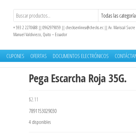
+ 593 2 2270688 || 0962979059 ||
checksenlinea@checks.ec
|| Av. Mariscal Sucre
Manuel Valdiviezo, Quito – Ecuador
S
CUPONES
OFERTAS
DOCUMENTOS ELECTRÓNICOS
CONTÁCTA
Pega Escarcha Roja 35G.
$
2.11
7891153029030
4 disponibles