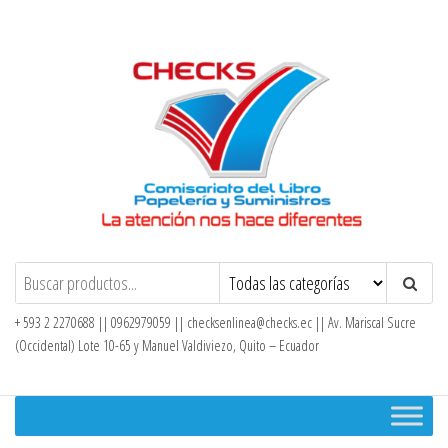
Saltar
al
contenido
Checks – Tienda en Línea
+ 593 2 2270688 || 0962979059 ||
checksenlinea@checks.ec
|| Av. Mariscal Sucre
(Occidental) Lote 10-65 y Manuel Valdiviezo, Quito – Ecuador