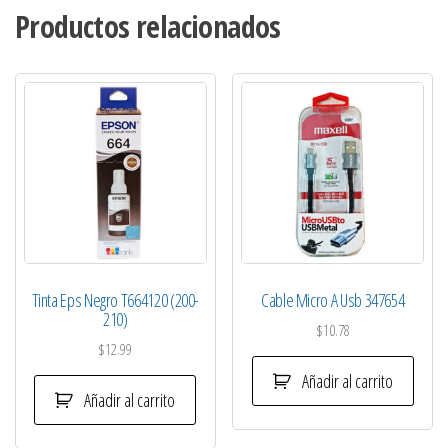
Productos relacionados
Tinta Eps Negro T664120 (200-
Cable Micro A Usb 347654
210)
$
10.78
$
12.99
Añadir al carrito
Añadir al carrito