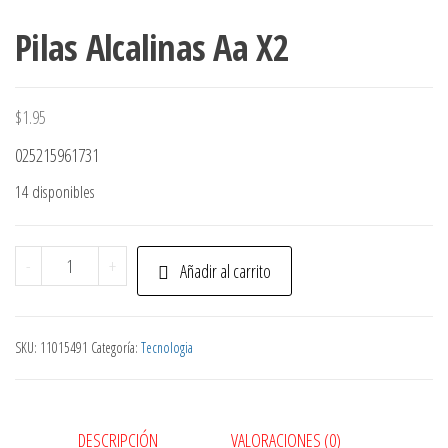
Pilas Alcalinas Aa X2
$
1.95
025215961731
14 disponibles
Pilas
-
+
Añadir al carrito
Alcalinas
Aa
X2
SKU:
11015491
Categoría:
Tecnologia
cantidad
DESCRIPCIÓN
VALORACIONES (0)