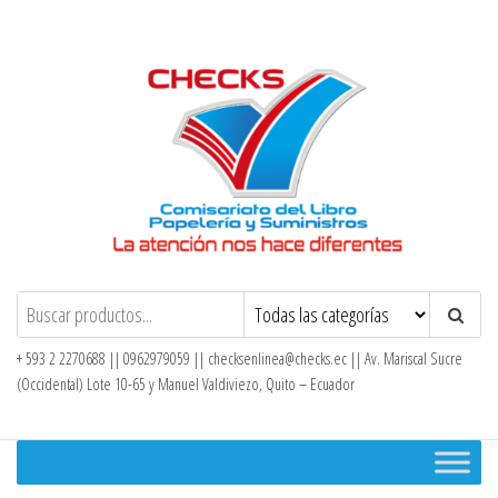
Saltar
al
contenido
Checks – Tienda en Línea
+ 593 2 2270688 || 0962979059 ||
checksenlinea@checks.ec
|| Av. Mariscal Sucre
(Occidental) Lote 10-65 y Manuel Valdiviezo, Quito – Ecuador