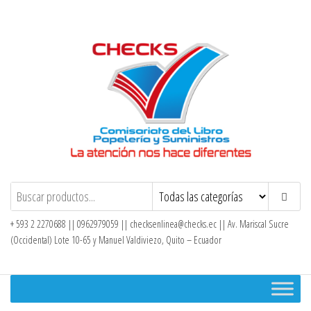
Saltar
al
contenido
Checks – Tienda en Línea
+ 593 2 2270688 || 0962979059 ||
checksenlinea@checks.ec
|| Av. Mariscal Sucre
(Occidental) Lote 10-65 y Manuel Valdiviezo, Quito – Ecuador