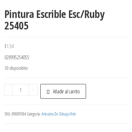
Pintura Escrible Esc/Ruby
25405
$
1.54
028995254055
30 disponibles
Pintura
-
+
Añadir al carrito
Escrible
Esc/Ruby
25405
SKU:
09009584
Categoría:
Articulos De Dibujo/Arte
cantidad