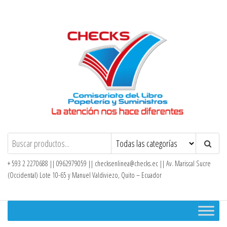
Saltar
al
contenido
Checks – Tienda en Línea
+ 593 2 2270688 || 0962979059 ||
checksenlinea@checks.ec
|| Av. Mariscal Sucre
(Occidental) Lote 10-65 y Manuel Valdiviezo, Quito – Ecuador