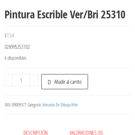
Pintura Escrible Ver/Bri 25310
$
1.54
028995253102
6 disponibles
Pintura
-
+
Añadir al carrito
Escrible
Ver/Bri
25310
SKU:
09009577
Categoría:
Articulos De Dibujo/Arte
cantidad
DESCRIPCIÓN
VALORACIONES (0)