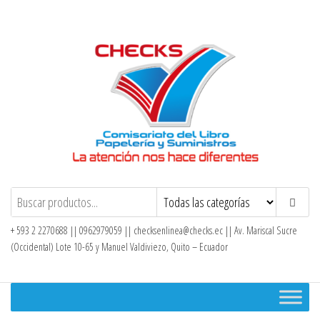
Saltar
al
contenido
Checks – Tienda en Línea
+ 593 2 2270688 || 0962979059 ||
checksenlinea@checks.ec
|| Av. Mariscal Sucre
(Occidental) Lote 10-65 y Manuel Valdiviezo, Quito – Ecuador