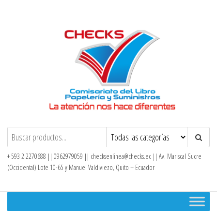
Saltar
al
contenido
Checks – Tienda en Línea
+ 593 2 2270688 || 0962979059 ||
checksenlinea@checks.ec
|| Av. Mariscal Sucre
(Occidental) Lote 10-65 y Manuel Valdiviezo, Quito – Ecuador