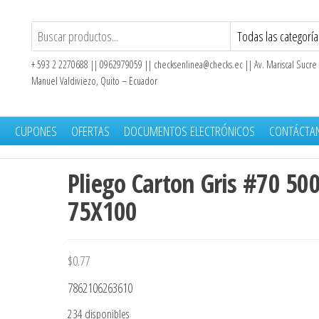
+ 593 2 2270688 || 0962979059 ||
checksenlinea@checks.ec
|| Av. Mariscal Sucre
Manuel Valdiviezo, Quito – Ecuador
S
CUPONES
OFERTAS
DOCUMENTOS ELECTRÓNICOS
CONTÁCTA
Pliego Carton Gris #70 50
75X100
$
0.77
7862106263610
234 disponibles