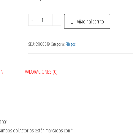
Pliego
-
+
Añadir al carrito
Carton
Gris
#70
SKU:
09000649
Categoría:
Pliegos
500Gr
75X100
cantidad
ÓN
VALORACIONES (0)
X100”
campos obligatorios están marcados con
*