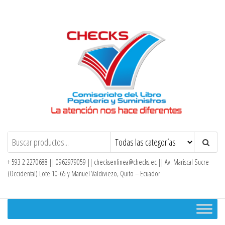
Saltar
al
contenido
Checks – Tienda en Línea
+ 593 2 2270688 || 0962979059 ||
checksenlinea@checks.ec
|| Av. Mariscal Sucre
(Occidental) Lote 10-65 y Manuel Valdiviezo, Quito – Ecuador