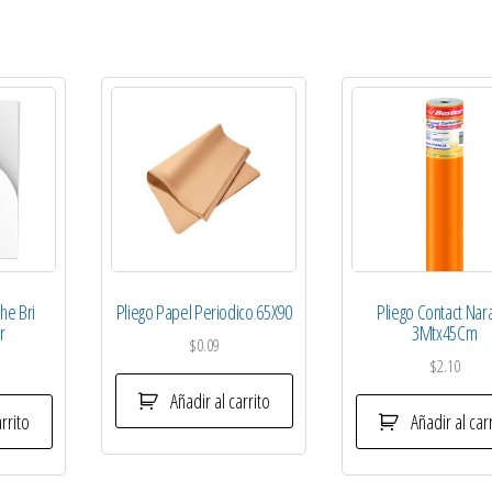
he Bri
Pliego Papel Periodico 65X90
Pliego Contact Nar
r
3Mtx45Cm
$
0.09
$
2.10
Añadir al carrito
rrito
Añadir al car