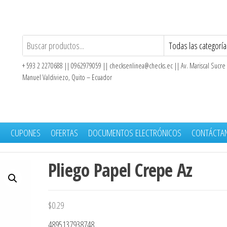
+ 593 2 2270688 || 0962979059 ||
checksenlinea@checks.ec
|| Av. Mariscal Sucre
Manuel Valdiviezo, Quito – Ecuador
S
CUPONES
OFERTAS
DOCUMENTOS ELECTRÓNICOS
CONTÁCTA
Pliego Papel Crepe Az
$
0.29
4895137938748