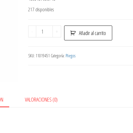
217 disponibles
Pliego
-
+
Añadir al carrito
Papel
Crepe
Az
SKU:
11019451
Categoría:
Pliegos
cantidad
ÓN
VALORACIONES (0)