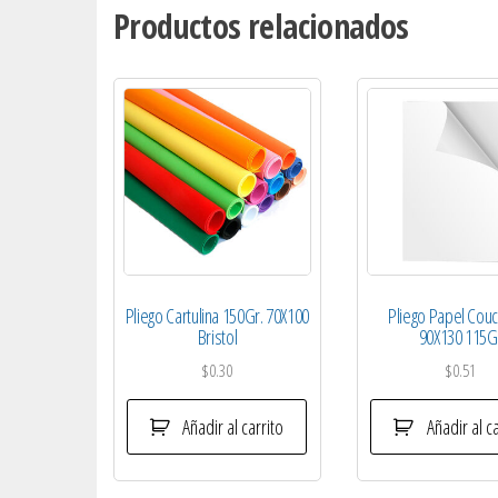
Productos relacionados
Pliego Cartulina 150Gr. 70X100
Pliego Papel Couc
Bristol
90X130 115G
$
0.30
$
0.51
Añadir al carrito
Añadir al ca