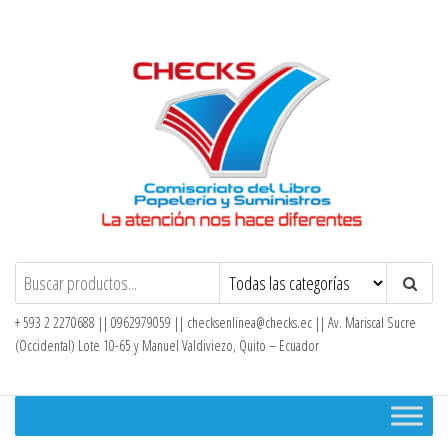
Saltar
al
contenido
Checks – Tienda en Línea
+ 593 2 2270688 || 0962979059 ||
checksenlinea@checks.ec
|| Av. Mariscal Sucre
(Occidental) Lote 10-65 y Manuel Valdiviezo, Quito – Ecuador