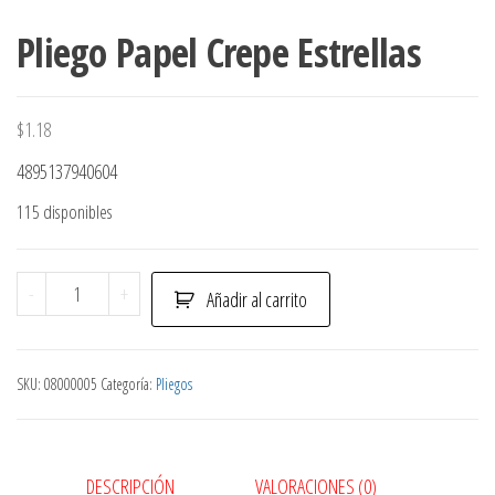
Pliego Papel Crepe Estrellas
$
1.18
4895137940604
115 disponibles
Pliego
-
+
Añadir al carrito
Papel
Crepe
Estrellas
SKU:
08000005
Categoría:
Pliegos
cantidad
DESCRIPCIÓN
VALORACIONES (0)