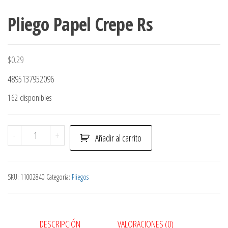
Pliego Papel Crepe Rs
$
0.29
4895137952096
162 disponibles
Pliego
-
+
Añadir al carrito
Papel
Crepe
Rs
SKU:
11002840
Categoría:
Pliegos
cantidad
DESCRIPCIÓN
VALORACIONES (0)