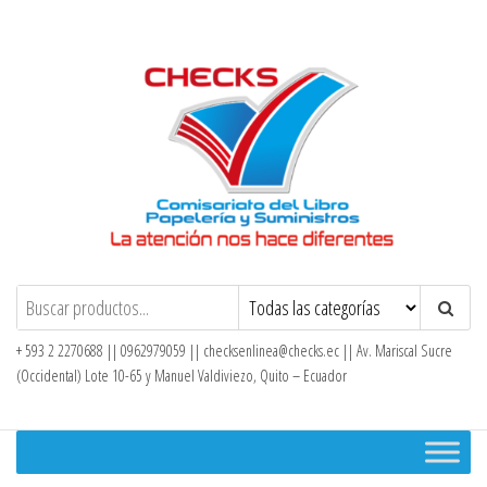
Saltar
al
contenido
Checks – Tienda en Línea
+ 593 2 2270688 || 0962979059 ||
checksenlinea@checks.ec
|| Av. Mariscal Sucre
(Occidental) Lote 10-65 y Manuel Valdiviezo, Quito – Ecuador